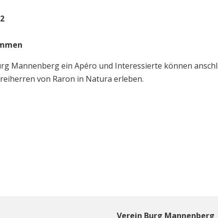
2
immen
urg Mannenberg ein Apéro und Interessierte können anschl
reiherren von Raron in Natura erleben.
r
Verein Burg Mannenberg